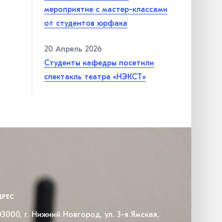
мероприятие с мастер-классами
от студентов юрфака
20 Апрель 2026
Студенты кафедры посетили
спектакль театра «НЭКСТ»
ДРЕС
3000, г. Нижний Новгород, ул. 3-я Ямская,