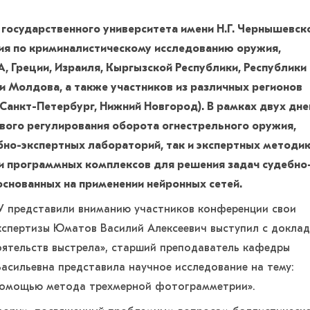
го государственного университета имени Н.Г. Чернышевск
я по криминалистическому исследованию оружия,
, Греции, Израиля, Кыргызской Республики, Республики
и Молдова, а также участников из различных регионов
Санкт-Петербург, Нижний Новгород). В рамках двух дне
ого регулирования оборота огнестрельного оружия,
но-экспертных лабораторий, так и экспертных методик
и программных комплексов для решения задач судебно
 основанных на применении нейронных сетей.
У представили вниманию участников конференции свои
кспертизы Юматов Василий Алексеевич выступил с докла
оятельств выстрела», старший преподаватель кафедры
асильевна представила научное исследование на тему:
 помощью метода трехмерной фотограмметрии».