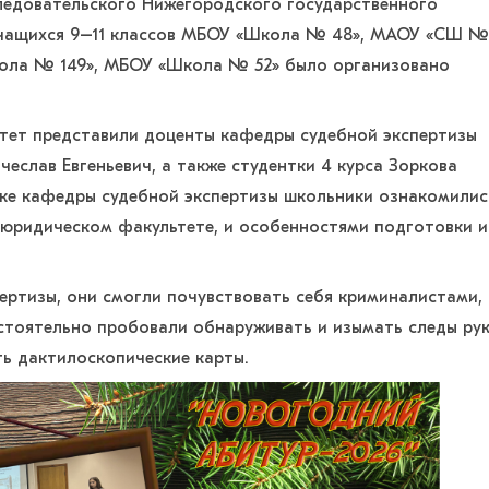
следовательского Нижегородского государственного
 учащихся 9–11 классов МБОУ «Школа № 48», МАОУ «СШ № 
ола № 149», МБОУ «Школа № 52» было организовано
тет представили доценты кафедры судебной экспертизы
еслав Евгеньевич, а также студентки 4 курса Зоркова
ке кафедры судебной экспертизы школьники ознакомилис
 юридическом факультете, и особенностями подготовки и
ертизы, они смогли почувствовать себя криминалистами,
стоятельно пробовали обнаруживать и изымать следы рук
ть дактилоскопические карты.