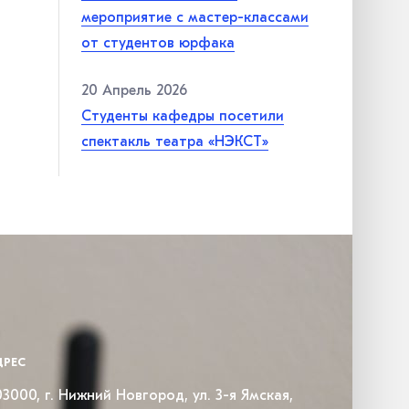
мероприятие с мастер-классами
от студентов юрфака
20 Апрель 2026
Студенты кафедры посетили
спектакль театра «НЭКСТ»
ДРЕС
3000, г. Нижний Новгород, ул. 3-я Ямская,