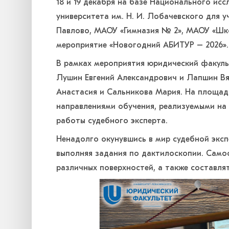
18 и 19 декабря на базе Национального ис
университета им. Н. И. Лобачевского для
Павлово, МАОУ «Гимназия № 2», МАОУ «Шк
мероприятие «Новогодний АБИТУР – 2026».
В рамках мероприятия юридический факуль
Лушин Евгений Александрович и Лапшин Вяч
Анастасия и Сальникова Мария. На площад
направлениями обучения, реализуемыми на
работы судебного эксперта.
Ненадолго окунувшись в мир судебной эксп
выполняя задания по дактилоскопии. Само
различных поверхностей, а также составля