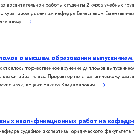
ках воспитательной работы студенты 2 курса учебных гру
е с куратором доцентом кафедры Вячеславом Евгеньевич
зованному …
→
ломов о высшем образовании выпускника
состоялось торжественное вручение дипломов выпускника
ловами обратились: Проректор по стратегическому разви
еских наук, доцент Никита Владимирович …
→
кных квалификационных работ на кафедре
а кафедре судебной экспертизы юридического факультета