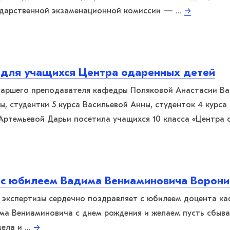
ударственной экзаменационной комиссии — …
→
 для учащихся Центра одаренных детей
старшего преподавателя кафедры Поляковой Анастасии Ва
ы, студентки 5 курса Васильевой Анны, студенток 4 курс
 Артемьевой Дарьи посетила учащихся 10 класса «Центра
с юбилеем Вадима Вениаминовича Ворони
 экспертизы сердечно поздравляет с юбилеем доцента к
ма Вениаминовича с днем рождения и желаем пусть сбыв
дела и …
→