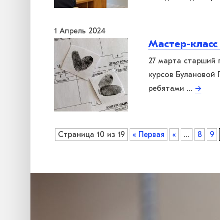
1 Апрель 2024
Мастер-класс
27 марта старший 
курсов Булановой 
ребятами …
→
Страница 10 из 19
« Первая
«
...
8
9