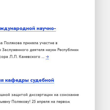
еждународной научно-
а Полякова приняла участие в
 Заслуженного деятеля науки Республики
сора Л.Л. Каневского …
→
ля кафедры судебной
ешной защитой диссертации на соискание
евну Полякову! 25 апреля на первом