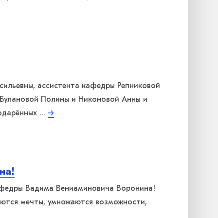
сильевны, ассистента кафедры Репниковой
а Булановой Полины и Никоновой Анны и
 одарённых …
→
на!
афедры Вадима Вениаминовича Воронина!
аются мечты, умножаются возможности,