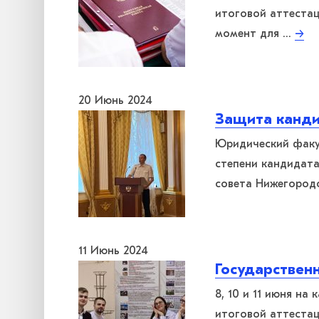
итоговой аттеста
момент для …
→
20 Июнь 2024
Защита канди
Юридический факул
степени кандидата
совета Нижегород
11 Июнь 2024
Государствен
8, 10 и 11 июня н
итоговой аттеста